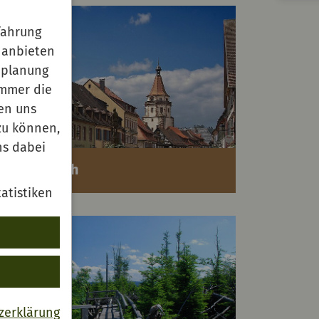
fahrung
 anbieten
enplanung
immer die
en uns
zu können,
ns dabei
Gengenbach
atistiken
zerklärung