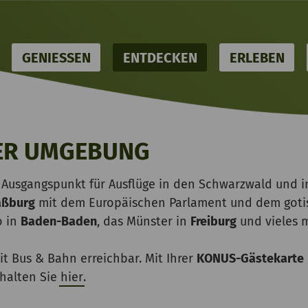
OME
GENIESSEN
ENTDECKEN
ERLEBEN
DER UMGEBUNG
r Ausgangspunkt für Ausflüge in den Schwarzwald und i
aßburg
mit dem Europäischen Parlament und dem goti
o in
Baden-Baden
, das Münster in
Freiburg
und vieles 
it Bus & Bahn erreichbar. Mit Ihrer
KONUS-Gästekarte
halten Sie
hier
.