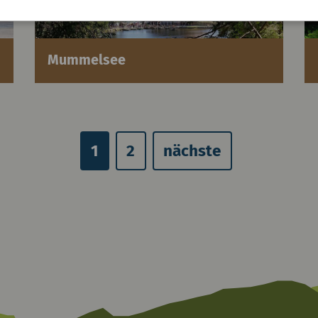
Mummelsee
1
2
nächste