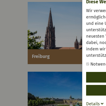
Diese We
Wir verwe
ermöglich
und eine 
unterstüt
neuesten 
dabei, no
indem wir 
unterstüt
Freiburg
Notwen
Details