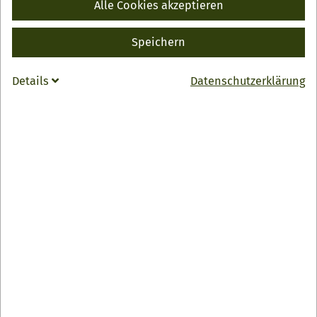
Köstlichkeiten…
Alle Cookies akzeptieren
WEITERLESEN
Speichern
Kategorie / Genre:
Exkursionen / Touren / Studienreisen
Details
Datenschutzerklärung