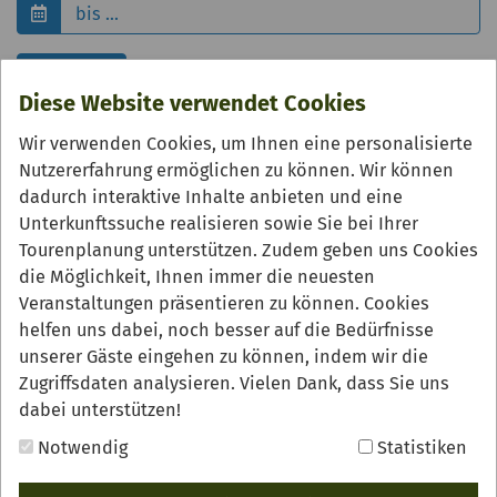
Filter zurücksetzen
Suchen
Diese Website verwendet Cookies
Wir verwenden Cookies, um Ihnen eine personalisierte
Nutzererfahrung ermöglichen zu können. Wir können
dadurch interaktive Inhalte anbieten und eine
Unterkunftssuche realisieren sowie Sie bei Ihrer
Tourenplanung unterstützen. Zudem geben uns Cookies
die Möglichkeit, Ihnen immer die neuesten
Veranstaltungen präsentieren zu können. Cookies
helfen uns dabei, noch besser auf die Bedürfnisse
unserer Gäste eingehen zu können, indem wir die
02.04.2026, 8:30
Zugriffsdaten analysieren. Vielen Dank, dass Sie uns
Lautenbacher Vesperwanderung
dabei unterstützen!
Lernen Sie die Traumtour "Lautenbacher
Notwendig
Statistiken
Hexensteig kennen und lassen Sie sich unterwegs
von der heimischen Gastronomie mit leckeren