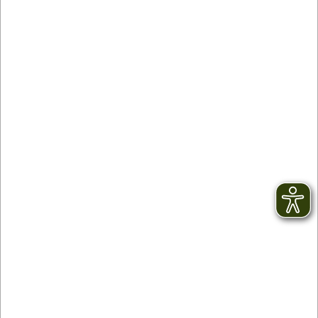
10.08.2026, 10:30 Uhr
Historische Stadtführung in Oberkirch
Erfahren Sie mehr über die Kleinstadtperle
Oberkirch bei einer historischen Stadtführung.
WEITERLESEN
Kategorie / Genre:
Stadtführung
Heimattage Baden-Württemberg 2026
…
1
2
3
4
49
nächste