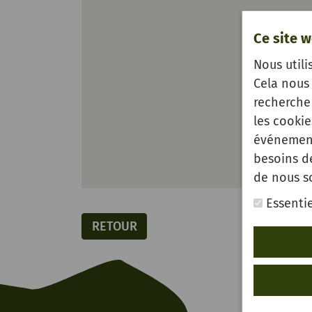
Ce site w
Nous utili
Cela nous 
recherche 
les cooki
événement
besoins d
de nous s
Essentie
RETOUR