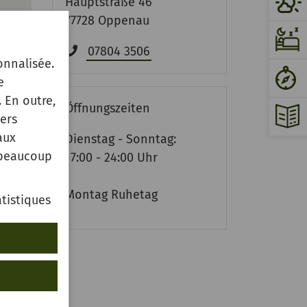
Hauptstraße 46
77728 Oppenau
07804 3506
onnalisée.
e
 En outre,
Öffnungszeiten
ers
aux
Dienstag - Sonntag:
 beaucoup
17:00 - 24:00 Uhr
Montag Ruhetag
tistiques