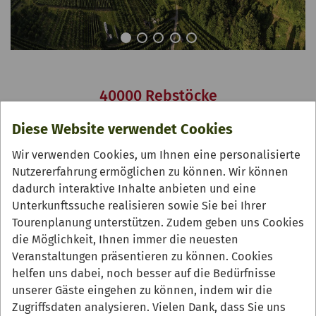
40000 Rebstöcke
waren der Beginn des Weinbaus in Oberkirch
Diese Website verwendet Cookies
Die historische Weinstadt Oberkirch spielt in der
Wir verwenden Cookies, um Ihnen eine personalisierte
Weinbauregion Baden, der wärmsten Region
Nutzererfahrung ermöglichen zu können. Wir können
Deutschlands, eine bedeutende Rolle. Der Weinbau in
dadurch interaktive Inhalte anbieten und eine
Oberkirch blickt dabei auf eine lange Tradition zurück:
Unterkunftssuche realisieren sowie Sie bei Ihrer
Vor rund 2000 Jahren brachten die Römer die ersten
Tourenplanung unterstützen. Zudem geben uns Cookies
Rebpflanzen in die Region. Zu Beginn des 17.
die Möglichkeit, Ihnen immer die neuesten
Jahrhunderts ließ der württembergische Herzog
Veranstaltungen präsentieren zu können. Cookies
Friedrich 40.000 Rebstöcke bei der Ullenburg in
helfen uns dabei, noch besser auf die Bedürfnisse
Oberkirch-Tiergarten und dem Fürsteneck pflanzen. Die
unserer Gäste eingehen zu können, indem wir die
Rieslingrebe fand hierbei am Klingelberg im
Zugriffsdaten analysieren. Vielen Dank, dass Sie uns