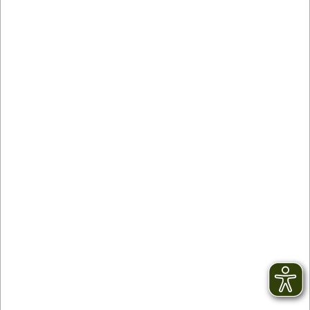
1
2
nächste
"Das Leben ist zu kurz um schlechten Wein
zu trinken!"