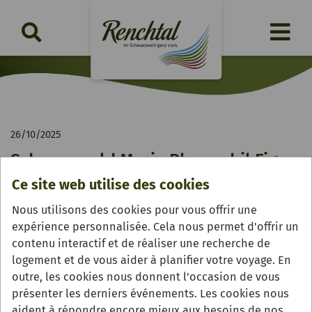
26/10/2025
Schwarzwald Marie Playmobil Figur
Ce site web utilise des cookies
Nach dem großen Erfolg der ersten Edition feiert die
beliebte Playmobil Sonderfigur „Schwarzwald Marie“ ihr
Nous utilisons des cookies pour vous offrir une
Comeback. Die zweite Auflage umfasst 150.000
expérience personnalisée. Cela nous permet d'offrir un
Exemplare und ist ab dem 30. Oktober 2025 bei allen
contenu interactif et de réaliser une recherche de
Servicestellen der Renchtal Tourismus GmbH erhältlich.
logement et de vous aider à planifier votre voyage. En
Die detailreich gestaltete Figur im traditionellen
outre, les cookies nous donnent l'occasion de vous
Schwarzwald-Look wird erneut zum begehrten
présenter les derniers événements. Les cookies nous
Liebhaberstück, Werbegeschenk, Marken-Botschafterin
aident à répondre encore mieux aux besoins de nos