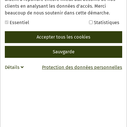
oder Souvenir für Einheimische wie Touristen.
clients en analysant les données d'accès. Merci
beaucoup de nous soutenir dans cette démarche.
Essentiel
Statistiques
Accepter tous les cookies
Sauvgarde
Détails
Protection des données personnelles
Dank der Initiative und des Engagements von
Baiersbronn Touristik, in Kooperation mit der
Schwarzwald Tourismus GmbH und den Industrie- und
Handelskammern im Schwarzwald, hat es die ikonische
Figur des Schwarzwaldes geschafft, als PLAYMOBIL