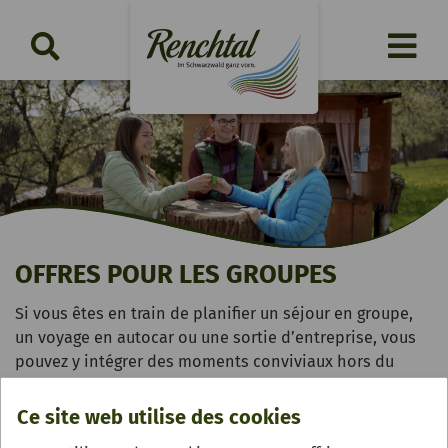
OFFRES POUR LES GROUPES
Si vous êtes en train de planifier un séjour en groupe,
un voyage en autocar ou une sortie d’entreprise, vous
pouvez y intégrer des moments conviviaux hors du
commun dans le paysage fabuleux de la Forêt-Noire :
une randonnée œnologique, une balade avec
Ce site web utilise des cookies
dégustation de spiritueux, une dégustation de vins