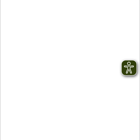
Pour plus d’informations, veuillez lire notre
dépliant destiné aux groupes
Partenaire