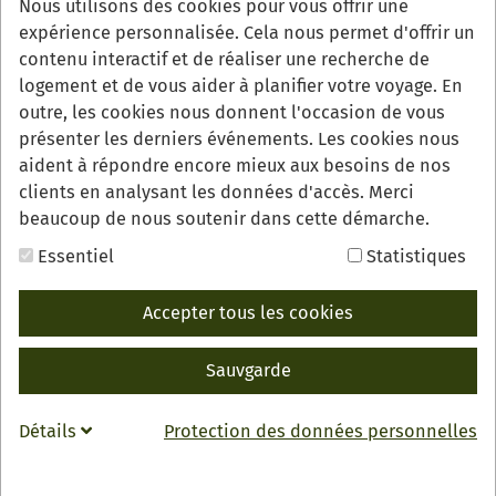
Nous utilisons des cookies pour vous offrir une
« roulante » ou la préparation conviviale de la fameuse
expérience personnalisée. Cela nous permet d'offrir un
tarte aux cerises. Nous nous ferons un plaisir
contenu interactif et de réaliser une recherche de
d’organiser des activités de loisirs intéressantes pour
logement et de vous aider à planifier votre voyage. En
votre groupe.
outre, les cookies nous donnent l'occasion de vous
présenter les derniers événements. Les cookies nous
Voici quelques suggestions à titre d‘exemple:
aident à répondre encore mieux aux besoins de nos
clients en analysant les données d'accès. Merci
beaucoup de nous soutenir dans cette démarche.
Essentiel
Statistiques
Accepter tous les cookies
Sauvgarde
Détails
Protection des données personnelles