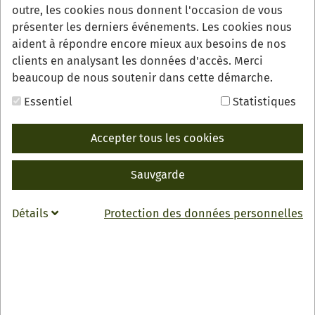
outre, les cookies nous donnent l'occasion de vous
présenter les derniers événements. Les cookies nous
aident à répondre encore mieux aux besoins de nos
clients en analysant les données d'accès. Merci
beaucoup de nous soutenir dans cette démarche.
Essentiel
Statistiques
Accepter tous les cookies
Der Wald im Nationalpark wandelt sich langsam aber
stetig zu mehr Wildnis, mit der das Motto des
Sauvgarde
Großschutzgebiets „Natur Natur sein lassen“ auch für
die Gäste immer spürbarer wird. Dass das richtig gut
Détails
Protection des données personnelles
ankommt, sich viele Besucherinnen und Besucher sogar
noch mehr Wildnis wünschen, zeigt eine repräsentative
Umfrage, bei der das Meinungsforschungsinstitut Forsa
im November von rund 1000 Menschen in Baden-
Württemberg wissen wollte, wie sie zum Nationalpark
Schwarzwald stehen und die Entwicklungen dort