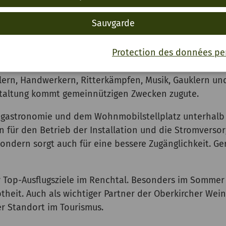
ierten Partnern, Unterstützern und Helfern. Dass ein
Sauvgarde
t und dabei sogar die eigenen Auszubildenden einbind
Protection des données pe
auenburg in Oberkirch im Rahmen der Heimattage Baden
dlern, Handwerkern, Ritterkämpfen, Musik, Gauklern u
staltung kommt gemeinnützigen Zwecken zugute.
ntgastronomie und dem Wohnmobilstellplatz unterhalb
ten für den Betrieb der Installation und die Stromverso
ondern sorgt auch für eine bessere Zugänglichkeit. Ge
r Top-Ausflugsziele im Renchtal. Besonders im Sommer 
btheit. Auch als wichtiger Partner der Oberkircher We
er Standort im Tourismus.