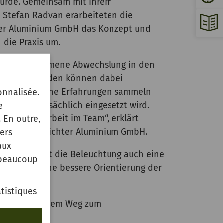
wurde. Gemeinsam mit ihrem
r Stefan Radvan erarbeiteten die
ter Aluminium GmbH das Konzept und
 die Praxis um.
 eine willkommene Abwechslung in den
e Auszubildenden können dabei
ten, praktische Erfahrungen sammeln
onnalisée.
it später tatsächlich eingesetzt wird.
e
e Zusammenarbeit im Team“, erklärt
 En outre,
sführer von Richter Aluminium GmbH.
ers
aux
rtung spielt die Beleuchtung auch eine
 beaucoup
t sie für eine bessere Orientierung der
tistiques
 Schritt auf dem Weg zum