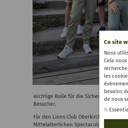
Ce site w
Nous utili
Cela nous 
recherche 
les cooki
événement
besoins d
wichtige Rolle für die Sicherheit auf d
de nous s
Besucher.
Essentie
Für den Lions Club Oberkirch-Schauenb
Mittelalterlichen Spectaculum 2026.