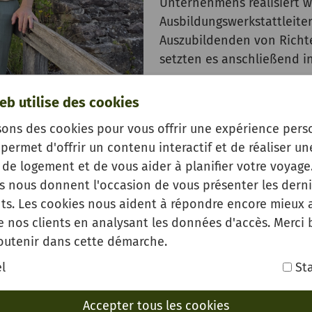
Unternehmens realisiert 
Ausbildungswerkstattleite
Auszubildenden von Rich
setzten es anschließend in
„Solche Projekte bringen
eb utilise des cookies
Ausbildungsalltag. Unser
eigenverantwortlich arbei
sons des cookies pour vous offrir une expérience pers
und erleben, wie ihre Arbe
permet d'offrir un contenu interactif et de réaliser un
Gleichzeitig stärkt das di
de logement et de vous aider à planifier votre voyage.
Tobias Kreutzer, Geschäft
es nous donnent l'occasion de vous présenter les derni
s. Les cookies nous aident à répondre encore mieux 
Neben der optischen Aufwe
e nos clients en analysant les données d'accès. Merci
em Burggelände. Insbesondere in den Abendstunden sorg
outenir dans cette démarche.
l
Sta
urg bedeutet die Umsetzung einen weiteren wichtigen
Accepter tous les cookies