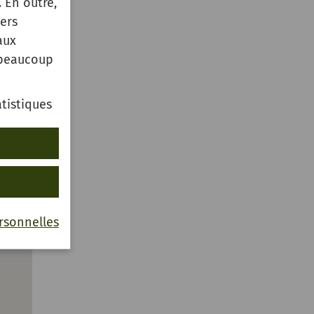
 En outre,
ers
aux
 beaucoup
tistiques
rsonnelles