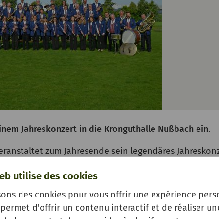
inem Jahreskonzert in die Kronguthalle Nußbach ein.
eranstaltet zum Jahresende sein legendäres Jahreskonz
 Nußbach verzaubern von Sinfonischer Blasmusik über
eb utilise des cookies
. Wir freuen uns auf Ihren Besuch.
sons des cookies pour vous offrir une expérience pers
permet d'offrir un contenu interactif et de réaliser un