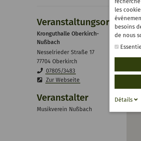
recherche 
les cooki
événement
Veranstaltungsort
besoins d
Kronguthalle Oberkirch-
de nous s
Nußbach
Essentie
Nesselrieder Straße 17
77704 Oberkirch
07805/3483
Zur Webseite
Veranstalter
Détails
Musikverein Nußbach