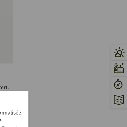
ert.
onnalisée.
e