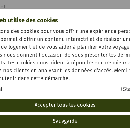
et.
otischer
eb utilise des cookies
sons des cookies pour vous offrir une expérience pers
eund findet hier auf engstem Raum erlesene Meisterw
permet d'offrir un contenu interactif et de réaliser un
de logement et de vous aider à planifier votre voyage.
es nous donnent l'occasion de vous présenter les derni
s. Les cookies nous aident à répondre encore mieux 
n Skulpturen und Gemälden zu den
e nos clients en analysant les données d'accès. Merci
outenir dans cette démarche.
l
Sta
Accepter tous les cookies
Sauvgarde