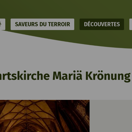
HOME
SAVEURS DU TERROIR
DÉCOUVERTES
rtskirche Mariä Krönung