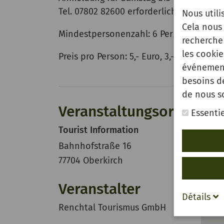
Tel. 07802 82600 erforderlich.
Nous utili
Cela nous 
Mindestpersonenzahl: 6 Personen
recherche 
les cooki
Preis pro Person: 5,- Euro, 3,- Euro mit G
événement
besoins d
de nous s
Veranstaltungsort
Essentie
Tourist Information
Bahnhofstraße 16
77704 Oberkirch
Veranstalter
Détails
Renchtal Tourismus GmbH