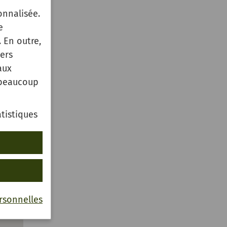
onnalisée.
e
 En outre,
ers
aux
 beaucoup
tistiques
rsonnelles