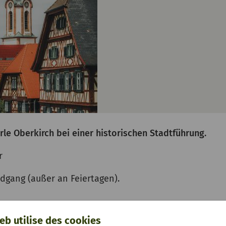
rle Oberkirch bei einer historischen Stadtführung.
r
dgang (außer an Feiertagen).
eb utilise des cookies
 Freitag und für Montag bis 10:00 Uhr am gleichen Tag