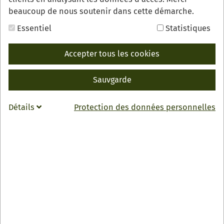
beaucoup de nous soutenir dans cette démarche.
Essentiel
Statistiques
Accepter tous les cookies
Wandern Sie von der "Höll ins Paradies" durch die
Sauvgarde
Oberkircher Reblandschaft und genießen Sie dabei ein
4-Gang-Menü inkl. korrespondierenden Weinen.
Détails
Protection des données personnelles
Wandern Sie von der "Höll ins Paradies" durch die
Oberkircher Reblandschaft und genießen Sie dabei ein
4-Gang-Menü inkl. korrespondierenden Weinen.
7 km lange Wanderstrecke (270 Hm)
4-Gang Menü inkl. Sekt und drei Weinen
68 Euro pro Person
Buchbar von Freitag bis Sonntag (außer an Feiertagen)