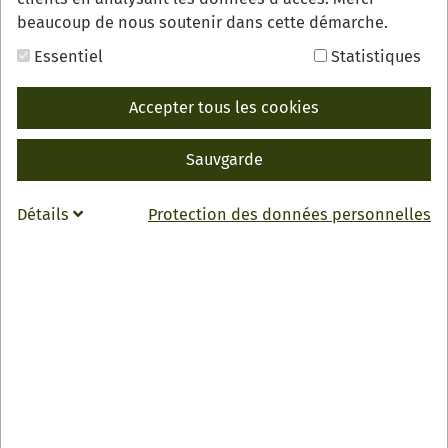
beaucoup de nous soutenir dans cette démarche.
Essentiel
Statistiques
Accepter tous les cookies
Wandern Sie von der "Höll ins Paradies" durch die
Sauvgarde
Oberkircher Reblandschaft und genießen Sie dabei ein
4-Gang-Menü inkl. korrespondierenden Weinen.
Détails
Protection des données personnelles
Wandern Sie von der "Höll ins Paradies" durch die
Oberkircher Reblandschaft und genießen Sie dabei ein
4-Gang-Menü inkl. korrespondierenden Weinen.
7 km lange Wanderstrecke (270 Hm)
4-Gang Menü inkl. Sekt und drei Weinen
68 Euro pro Person
Buchbar von Freitag bis Sonntag (außer an Feiertagen)