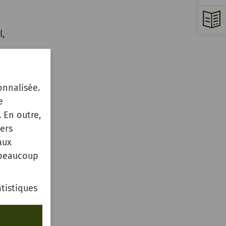
l,
r
ie!
onnalisée.
e
 En outre,
ich 12
ers
aux
 beaucoup
m
ert
tistiques