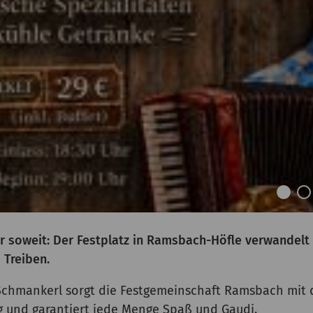
r soweit: Der Festplatz in Ramsbach-Höfle verwandelt 
 Treiben.
 Schmankerl sorgt die Festgemeinschaft Ramsbach mit
g und garantiert jede Menge Spaß und Gaudi.