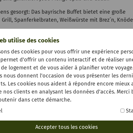
tens gesorgt: Das bayrische Buffet bietet eine große
Grill, Spanferkelbraten, Weißwürste mit Brez´n, Knöde
eb utilise des cookies
sowie ein Mix aus Volksmusik und Partylieder sorgen fü
 Ein Abend mit viel Spaß und guter Laune wartet auf S
sons des cookies pour vous offrir une expérience pers
permet d'offrir un contenu interactif et de réaliser un
lturbüro Oppenau ab sofort erhältlich. Es gibt keine
de logement et de vous aider à planifier votre voyage.
29 € für Erwachsene (Kinder zwischen 6 und einschließl
es nous donnent l'occasion de vous présenter les derni
che Buffet.
s. Les cookies nous aident à répondre encore mieux 
e nos clients en analysant les données d'accès. Merci
 10.08. in Ramsbach-Höfle statt und wird gemeinsam vo
outenir dans cette démarche.
iwilligen Feuerwehr Oppenau Abt. Ramsbach organisi
l
Sta
Accepter tous les cookies