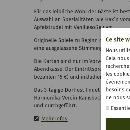
Für das leibliche Wohl der Gäste ist bes
Auswahl an Spezialitäten wie Hax´n vom 
Apfelstrudel mit Vanillesoße uvm.
Ce site w
Originelle Spiele zu Beginn des Abends 
eine ausgelassene Stimmung im Festzelt.
Nous utili
Cela nous 
Die Karten sind nur im Vorverkauf im Ku
recherche 
Abendkasse. Der Eintrittspreis beträgt 
les cooki
bezahlen 15 €) und inkludiert das bayris
événement
besoins d
Das 3-tägige Dorffest findet vom 08. –
de nous s
Harmonika-Verein Ramsbach und der Fre
und durchgeführt.
Essentie
Mehr Infos