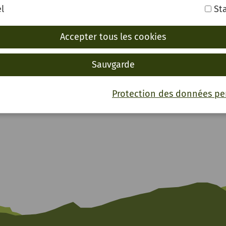
e Höfe, ein Tagelöhnerhaus und 15 Nebengebäude wie S
l
Sta
cher und ein Leibgedinghaus sind Zeugen der vielfälti
Vorführungen und Aktionstagen wird den Besuchern d
Accepter tous les cookies
sowie die Wirtschafts- und Lebensweisen längst vergan
ogtsbauernhof ist ein beliebtes Ausflugsziel und ideal
Sauvgarde
n. Das ganzjährige Veranstaltungsprogramm bietet Ihn
Protection des données pe