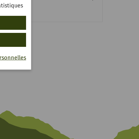
ägen,
tistiques
gen
er
gener
 für
en
rsonnelles