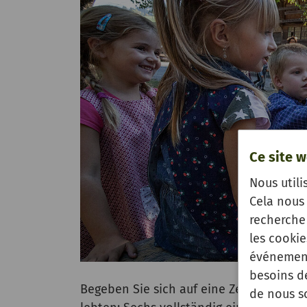
Ce site w
Nous utili
Cela nous 
recherche 
les cooki
événement
besoins d
Begeben Sie sich auf eine Zeitreise un
de nous s