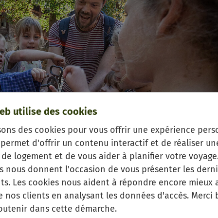
eb utilise des cookies
sons des cookies pour vous offrir une expérience pers
permet d'offrir un contenu interactif et de réaliser un
de logement et de vous aider à planifier votre voyage.
es nous donnent l'occasion de vous présenter les derni
s. Les cookies nous aident à répondre encore mieux 
e nos clients en analysant les données d'accès. Merci
d erleben Sie, wie die Menschen früher im Schwarzwald
outenir dans cette démarche.