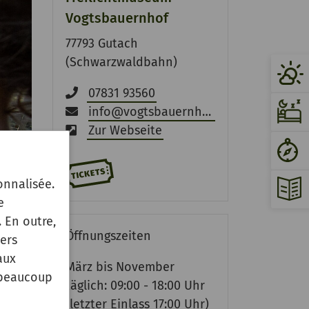
Vogtsbauernhof
77793 Gutach
(Schwarzwaldbahn)
07831 93560
info
@
vogtsbauernhof.de
Zur Webseite
onnalisée.
e
 En outre,
Öffnungszeiten
ers
aux
März bis November
 beaucoup
täglich: 09:00 - 18:00 Uhr
(letzter Einlass 17:00 Uhr)