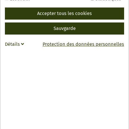
Accepter tous les cookies
RETOUR
Sauvgarde
INFO
Renchtalhütte
Détails
Protection des données personnelles
Rohrenbach 8
77740 Bad Peterstal-Griesbach
0049 7806 910075
info
@
renchtalhuette.de
Zur Webseite
Öffnungszeiten