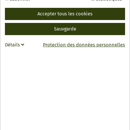
Accepter tous les cookies
Sauvgarde
RETOUR
INFO
Détails
Protection des données personnelles
Hofcafé im Obst- und Spargelhof Wurth
Lindenplatz 17
77704 Oberkirch
07805 2294
info
@
obst-spargelhof-wurth.de
Zur Webseite
Mo-Fr 9:00-18:00 Uhr
Sa 8:00-16:00 Uhr