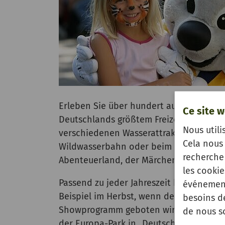
Erleben Sie über hundert aufregende A
Ce site w
Deutschlands größtem Freizeitpark, dem
Nous utili
verschiedenen Wasserattraktionen eine 
Cela nous 
Wildwasserbahn oder beim Fjord Raftin
recherche 
Abenteuerland, der Märchenwald und di
les cooki
Passend zu jeder Jahreszeit hüllt sich 
événement
Beispiel im Herbst, wenn der ganze Pa
besoins d
Showprogramm geboten wird. Ein besonde
de nous s
der Europa-Park in „Deutschlands größ