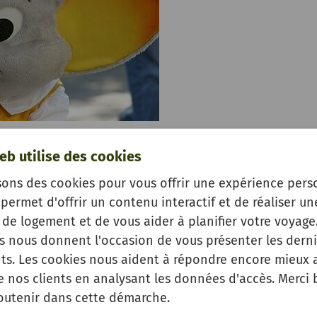
ttraktionen und Shows sowie zahlreiche Achterbahnen
eb utilise des cookies
 Europa-Park in Rust. An heißen Tagen erlebt man be
sons des cookies pour vous offrir une expérience pers
Abkühlung der besonderen Art, beispielsweise in der T
permet d'offrir un contenu interactif et de réaliser un
g im reißenden Wildbach Skandinaviens. Das
de logement et de vous aider à planifier votre voyage.
e Welt der Kinder bringen Kinderaugen zum leuchten.
es nous donnent l'occasion de vous présenter les derni
der Europa-Park immer wieder in ein neues Gewand, so 
s. Les cookies nous aident à répondre encore mieux 
rk zum Thema Halloween geschmückt ist und ein passe
e nos clients en analysant les données d'accès. Merci
res Highlight ist sicher auch die Winterzeit, wenn si
outenir dans cette démarche.
tes Winterwunderland“ verwandelt und für Weihnachts