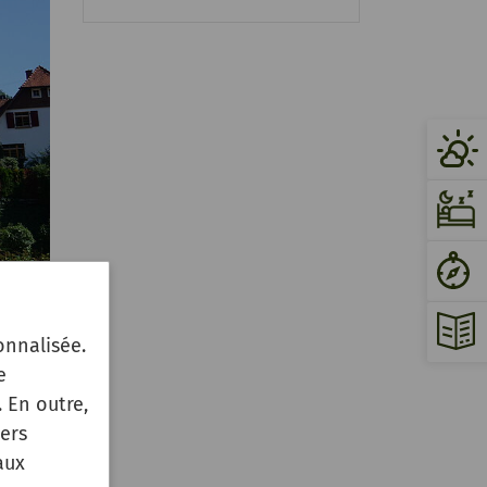
onnalisée.
e
ten
 En outre,
ers
aux