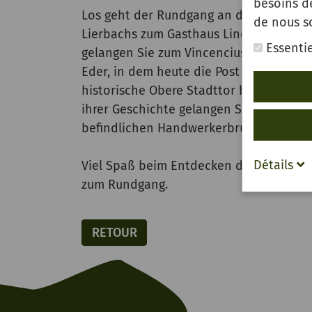
besoins d
Los geht der Rundgang an der Pfarrkir
de nous s
Lierbachs zum Gasthaus Linde und der k
Essentie
gelangen Sie zum Vincenciushaus sowie
Eder, in dem heute die Post angesiedelt 
historische Obere Stadttor befinden sic
ihrer Geschichte gelangen Sie zum Hau
befindlichen Handwerkerbrunnen. Die le
Détails
Viel Spaß beim Entdecken der Stadtgesc
zum Rundgang.
RETOUR