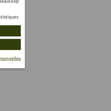
 beaucoup
tistiques
sschen
d
rsonnelles
er