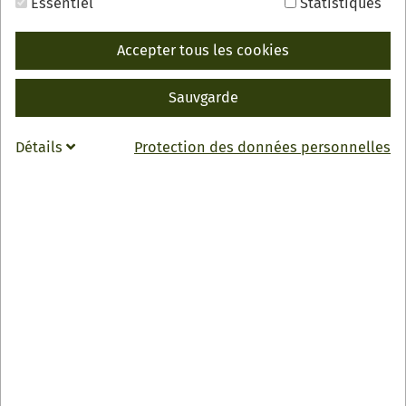
Essentiel
Statistiques
Accepter tous les cookies
Sauvgarde
RETOUR
INFO
Détails
Protection des données personnelles
Höhenhotel & Restaurant "Kalikutt"
Familie Schmiederer
Kalikutt 10
77728 Oppenau-Ramsbach
0049 7804 450
info
@
kalikutt.de
Zur Webseite