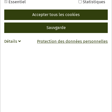
Essentiel
Statistiques
Accepter tous les cookies
RETOUR
INFO
Sauvgarde
Weihnachtsmarkt & Weihnachtsbäume Hofgut
Détails
Protection des données personnelles
Männle
Hofgut Männle
Diebersbach 2
77704 Oberkirch-Bottenau
07802 5637
maennle
@
weihnachtsbaum-maennle.com
Zur Webseite
Horaires d'ouverture