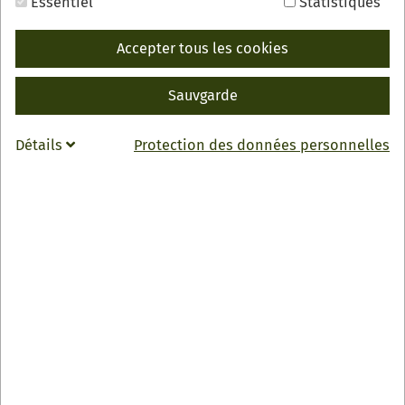
Essentiel
Statistiques
Accepter tous les cookies
RETOUR
Sauvgarde
INFO
Obsthof Grimmig
Détails
Protection des données personnelles
Lindenstraße 21
77704 Oberkirch-Zusenhofen
0049 7805 614
webmaster
@
obsthof-grimmig.de
Zur Webseite
Öffnungszeiten
Montag und Dienstag:
15:00-19:00 Uhr