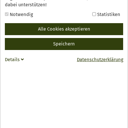
dabei unterstützen!
Notwendig
Statistiken
ZURÜCK
Alle Cookies akzeptieren
INFO
Obsthof Grimmig
Speichern
Lindenstraße 21
77704 Oberkirch-Zusenhofen
Details
Datenschutzerklärung
07805 614
webmaster
@
obsthof-grimmig.de
Zur Webseite
Öffnungszeiten
Montag und Dienstag:
15:00-19:00 Uhr