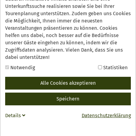
„Traumtour“ zertifiziert sind der Oberkircher
Unterkunftssuche realisieren sowie Sie bei Ihrer
Brennersteig und der Lautenbacher Hexensteig.
Tourenplanung unterstützen. Zudem geben uns Cookies
die Möglichkeit, Ihnen immer die neuesten
Veranstaltungen präsentieren zu können. Cookies
helfen uns dabei, noch besser auf die Bedürfnisse
unserer Gäste eingehen zu können, indem wir die
Zugriffsdaten analysieren. Vielen Dank, dass Sie uns
dabei unterstützen!
Notwendig
Statistiken
Alle Cookies akzeptieren
Speichern
Ab dem 14. Januar 2022 zeichnet der Deutsche
Details
Datenschutzerklärung
Wanderverband bundesweit über 100 Wanderwege und
zwei Regionen online mit dem Siegel „Qualitätsweg