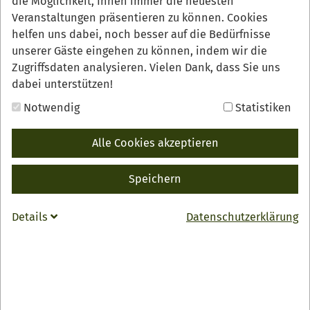
die Möglichkeit, Ihnen immer die neuesten
Veranstaltungen präsentieren zu können. Cookies
helfen uns dabei, noch besser auf die Bedürfnisse
unserer Gäste eingehen zu können, indem wir die
Zugriffsdaten analysieren. Vielen Dank, dass Sie uns
dabei unterstützen!
Notwendig
Statistiken
Alle Cookies akzeptieren
Weingut Börsig mit
Speichern
Straußwirtschaft s´Rebhisli
Details
Datenschutzerklärung