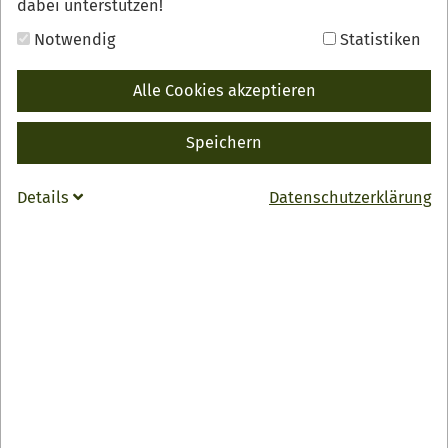
dabei unterstützen!
Notwendig
Statistiken
Alle Cookies akzeptieren
Speichern
Glühweinhock des Musikvereins Harmonie Zusenhofen
an der Freiwaldhalle in Oberkirch-Zusenhofen
Details
Datenschutzerklärung
Mehr Infos
Veranstaltungsort
an der Freiwaldhalle Zusenhofen
Veranstalter
Musikverein Zusenhofen