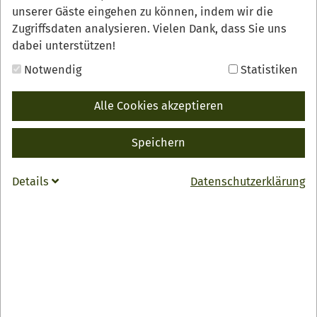
unserer Gäste eingehen zu können, indem wir die
Zugriffsdaten analysieren. Vielen Dank, dass Sie uns
dabei unterstützen!
Notwendig
Statistiken
Alle Cookies akzeptieren
Speichern
Details
Datenschutzerklärung
Im Weingut Börsig in Oberkirch treffen erstklassige
Weine auf mitreißende Live-Musik. Künstler sorgen für
beste Stimmung in gemütlicher Atmosphäre.