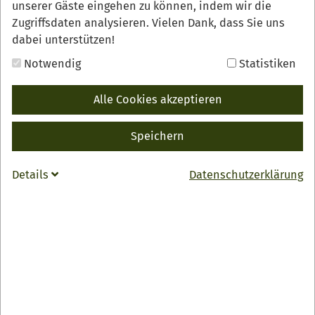
unserer Gäste eingehen zu können, indem wir die
Zugriffsdaten analysieren. Vielen Dank, dass Sie uns
dabei unterstützen!
Notwendig
Statistiken
Alle Cookies akzeptieren
Speichern
Details
Datenschutzerklärung
„Gib jedem Tag die Chance, der schönste deines Lebens
zu werden.“ Wir finden, mit einem guten Frühstück ist