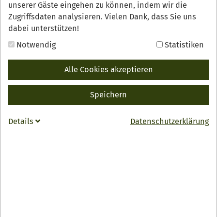
unserer Gäste eingehen zu können, indem wir die
Zugriffsdaten analysieren. Vielen Dank, dass Sie uns
dabei unterstützen!
Notwendig
Statistiken
Entdecken Sie das Renchtal auf einer genussvollen
Alle Cookies akzeptieren
Fahrradtour
Speichern
Renchtäler Genussradeln
Entdecken Sie das Renchtal auf einer genussvollen
Details
Datenschutzerklärung
Fahrradtour.
Die Strecke führt nicht nur durch eine schöne
Landschaft, sie hat auch jede Menge Köstlichkeiten zu
bieten.
Für das leibliche Wohl sorgen unterwegs sechs
Hofläden und Restaurants mit regionalen Spezialitäten
und erfrischenden Getränken.