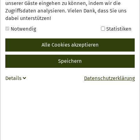
unserer Gäste eingehen zu können, indem wir die
Zugriffsdaten analysieren. Vielen Dank, dass Sie uns
dabei unterstützen!
Notwendig
Statistiken
Entdecken Sie das Renchtal auf einer genussvollen
Alle Cookies akzeptieren
Fahrradtour
Speichern
Renchtäler Genussradeln
Entdecken Sie das Renchtal auf einer genussvollen
Details
Datenschutzerklärung
Fahrradtour.
Die Strecke führt nicht nur durch eine schöne
Landschaft, sie hat auch jede Menge Köstlichkeiten zu
bieten.
Für das leibliche Wohl sorgen unterwegs sechs
Hofläden und Restaurants mit regionalen Spezialitäten
und erfrischenden Getränken.