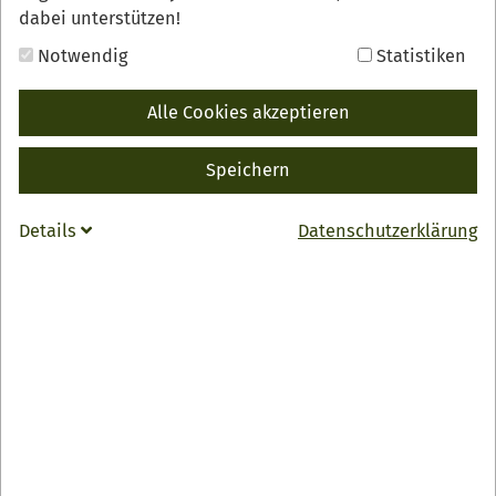
dabei unterstützen!
Notwendig
Statistiken
Alle Cookies akzeptieren
Speichern
Details
Datenschutzerklärung
Jubiläum
Der TCO ist einer der größten Sportvereine Oberkirchs
und feiert im Jahr 2026 sein 120-jährigen Bestehen. Mit
einem Festakt am 07.11.2026 wollen wir, die Mitglieder
und Freunde des Vereins auf die stolze Geschichte des
Vereins zurückblicken.