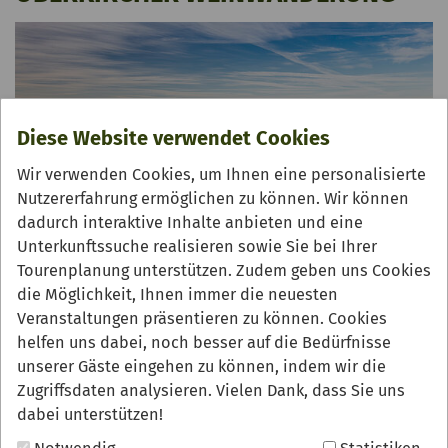
Diese Website verwendet Cookies
Wir verwenden Cookies, um Ihnen eine personalisierte
Nutzererfahrung ermöglichen zu können. Wir können
dadurch interaktive Inhalte anbieten und eine
Unterkunftssuche realisieren sowie Sie bei Ihrer
Tourenplanung unterstützen. Zudem geben uns Cookies
die Möglichkeit, Ihnen immer die neuesten
Wandern Sie von der "Höll ins Paradies" durch die
Veranstaltungen präsentieren zu können. Cookies
Oberkircher Reblandschaft und genießen Sie dabei ein
helfen uns dabei, noch besser auf die Bedürfnisse
4-Gang-Menü inkl. korrespondierenden Weinen.
unserer Gäste eingehen zu können, indem wir die
Zugriffsdaten analysieren. Vielen Dank, dass Sie uns
dabei unterstützen!
7 km lange Wanderstrecke
(270 Hm)