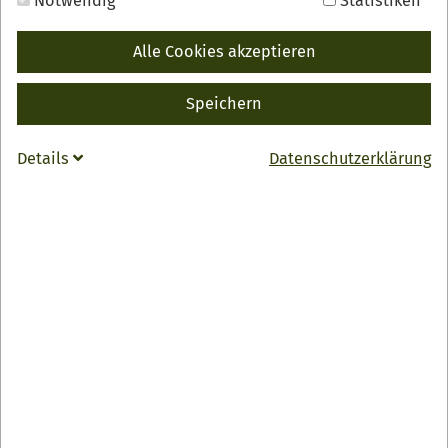
Notwendig
Statistiken
4-Gang Menü
inkl. Sekt und drei Weinen
68 Euro pro Person
Alle Cookies akzeptieren
Buchbar von Freitag bis Sonntag (außer an
Feiertagen)
Speichern
April bis Oktober
Start: 11:15 Uhr
Details
Datenschutzerklärung
Ihre Gastgeber:
Station 1:
Weinhaus "Julius Renner"
Vorspeise inkl. 1 Glas Sekt
Station 2:
Hotel-Restaurant
"Bahnhof Oberkirch"
Fischgang inkl. 1 Glas Wein
Station 3:
Eventgastronomie "Die Burg"
Hauptgang inkl. 1 Glas Wein