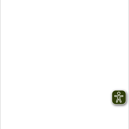
vom Newsletter abmelden kann.
mit * gekennzeichnete Felder sind Pflichtfelder
PSST...KENNEN SIE SCHON UNSER
GENUSSRADELN?
Entdecken Sie das Renchtal auf einer genussvollen
Fahrradtour!
Weitere Infos erhalten Sie
hier
.