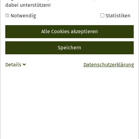
dabei unterstützen!
Notwendig
Statistiken
Alle Cookies akzeptieren
ZURÜCK
INFO
Speichern
Weinstube & Vinothek Barrique
Details
Datenschutzerklärung
Kirchplatz 1 a
77704 Oberkirch
07802 706860
info
@
barrique-oberkirch.de
Zur Webseite
Öffnungszeiten