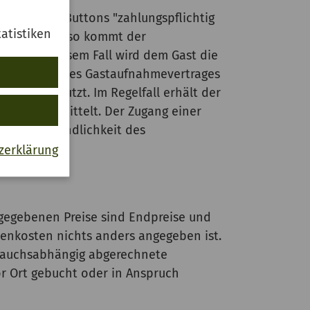
tigung des Buttons "zahlungspflichtig
atistiken
n Echtzeit), so kommt der
nde. In diesem Fall wird dem Gast die
indlichkeit des Gastaufnahmevertrages
Ausdruck nutzt. Im Regelfall erhält der
r Fax übermittelt. Der Zugang einer
Rechtsverbindlichkeit des
zerklärung
ngegebenen Preise sind Endpreise und
benkosten nichts anders angegeben ist.
brauchsabhängig abgerechnete
vor Ort gebucht oder in Anspruch