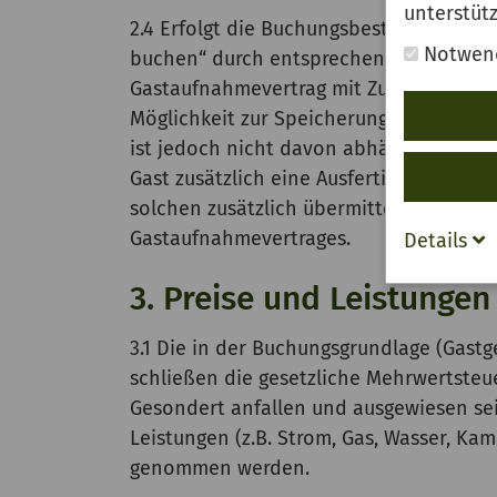
unterstüt
2.4 Erfolgt die Buchungsbestätigung so
Notwen
buchen“ durch entsprechende Darstellu
Gastaufnahmevertrag mit Zugang und Dar
Möglichkeit zur Speicherung und zum A
ist jedoch nicht davon abhängig, dass d
Gast zusätzlich eine Ausfertigung der B
solchen zusätzlich übermittelten Buchun
Gastaufnahmevertrages.
Details
3. Preise und Leistungen
3.1 Die in der Buchungsgrundlage (Gast
schließen die gesetzliche Mehrwertsteu
Gesondert anfallen und ausgewiesen se
Leistungen (z.B. Strom, Gas, Wasser, Ka
genommen werden.