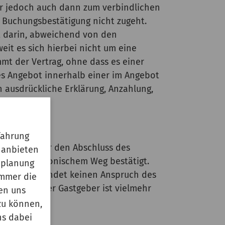
er jedoch auch dann zum verbindlichen
r Buchungsbestätigung nicht zugeht.
gt darin, abweichend von den
it es sich hierbei nicht um eine
mt der Vertrag, ohne dass es einer
es Angebot innerhalb einer im Angebot
ausdrückliche Erklärung, Anzahlung,
fahrung
dem Gastgeber den Abschluss des
 anbieten
h auf elektronischem Weg bestätigt.
enplanung
uchen" begründet keinen Anspruch des
immer die
ngaben. Der Gastgeber ist vielmehr
en uns
zu können,
ns dabei