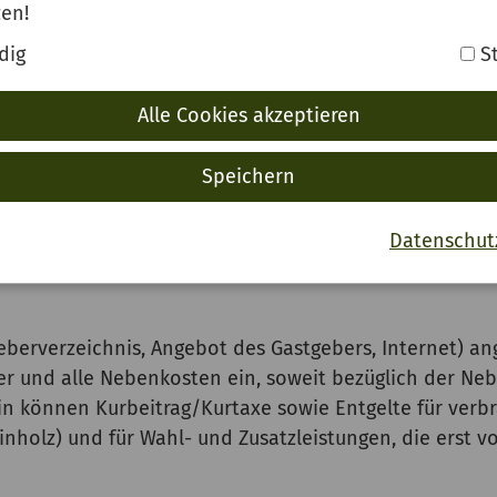
zen!
fort nach Vornahme der Buchung des Gastes durch Betä
dig
St
ng der Buchungsbestätigung am Bildschirm (Buchung i
stellung dieser Buchungsbestätigung beim Gast zu Sta
Alle Cookies akzeptieren
usdruck der Buchungsbestätigung angeboten. Die Verb
er Gast diese Möglichkeiten zur Speicherung oder zum 
Speichern
uchungsbestätigung per E-Mail, E-Mail-Anhang, Post ode
gsbestätigung ist jedoch nicht Voraussetzung für die 
Datenschut
geberverzeichnis, Angebot des Gastgebers, Internet) a
er und alle Nebenkosten ein, soweit bezüglich der Ne
in können Kurbeitrag/Kurtaxe sowie Entgelte für ver
minholz) und für Wahl- und Zusatzleistungen, die erst 