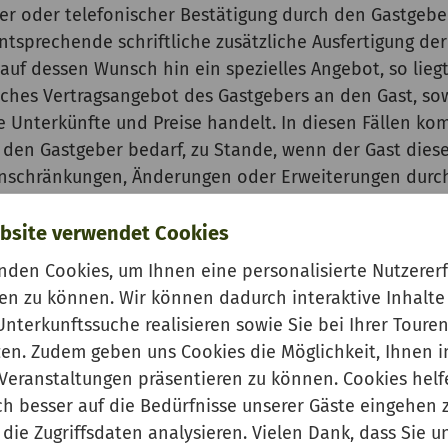
er oder telefonischer Bestätigung durch den Gastgeb
ntsprechende schriftliche zusätzliche Ausfertigung de
 auf dessen Wunsch hin ein spezielles Angebot, so lie
ches Vertragsangebot des Gastgebers an den Gast, sowe
 Unterkünfte und Preise handelt. In diesen Fällen kom
den Gastgeber bedarf, zu Stande, wenn der Gast dies
inschränkungen, Änderungen oder Erweiterungen durch 
 Unterkunft annimmt.
bsite verwendet Cookies
en, gilt für den Vertragsabschluss:
nden Cookies, um Ihnen eine personalisierte Nutzerer
ltfläche) "zahlungspflichtig buchen“ bietet der Gast 
en zu können. Wir können dadurch interaktive Inhalte
Dem Gast wird der Eingang seiner Buchung unverzüglic
Unterkunftssuche realisieren sowie Sie bei Ihrer Tour
ts durch Betätigung des Buttons "zahlungspflichtig b
zen. Zudem geben uns Cookies die Möglichkeit, Ihnen 
astaufnahmevertrages entsprechend seiner Buchungsa
Veranstaltungen präsentieren zu können. Cookies helf
agsangebot des Gastes anzunehmen oder nicht.
ch besser auf die Bedürfnisse unserer Gäste eingehen 
 der Buchungsbestätigung beim Gast zu Stande.
die Zugriffsdaten analysieren. Vielen Dank, dass Sie u