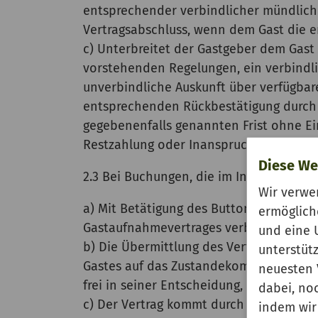
entsprechender verbindlicher mündlich
Vertragsabschluss, wenn dem Gast die e
c) Unterbreitet der Gastgeber dem Gast
vorstehenden Regelungen, ein verbindli
unverbindliche Auskunft über verfügbare
entsprechenden Rückbestätigung durch 
gegebenenfalls genannten Frist ohne E
Restzahlung oder Inanspruchnahme der
Diese We
2.3 Bei Buchungen, die im Internet erfolg
Wir verwe
a) Mit Betätigung des Buttons (der Scha
ermöglich
Gastaufnahmevertrages verbindlich an. 
und eine 
b) Die Übermittlung des Vertragsangebo
unterstüt
Gastes auf das Zustandekommen eines G
neuesten 
frei in seiner Entscheidung, das Vertr
dabei, no
c) Der Vertrag kommt durch den Zugang
indem wir 