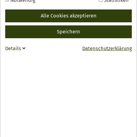
Notwendig
Statistiken
Alle Cookies akzeptieren
Speichern
Details
Datenschutzerklärung
01.12.2025
Winterzauber im Nationalparkzentrum
Am zweiten Adventswochenende öffnet das
Nationalparkzentrum wieder für zwei zauberhafte
Adventstage die Türen
WEITERLESEN