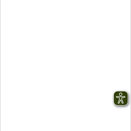
05.08.2025
Renchtäler Genussradeln im SWR-
Fernsehen
SWR Drehteam zu Gast im Renchtal für die Sendung
"Expedition in die Heimat"
WEITERLESEN
vorherige
1
2
3
4
5
6