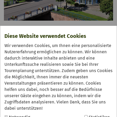
01.12.2025
Neue Glas-Abfüllanlage
Diese Website verwendet Cookies
Neues von unserem Gesellschafter Peterstaler
Wir verwenden Cookies, um Ihnen eine personalisierte
Mineralquellen GmbH: Peterstaler nimmt neue
Nutzererfahrung ermöglichen zu können. Wir können
Glas-Abfüllanlage in Betrieb. Die hochmoderne
dadurch interaktive Inhalte anbieten und eine
Anlage mit einer Leistung von 36.000 Glasflaschen
Unterkunftssuche realisieren sowie Sie bei Ihrer
pro Stunde entspricht dem neuesten Stand der
Tourenplanung unterstützen. Zudem geben uns Cookies
Technik.
die Möglichkeit, Ihnen immer die neuesten
Veranstaltungen präsentieren zu können. Cookies
WEITERLESEN
helfen uns dabei, noch besser auf die Bedürfnisse
unserer Gäste eingehen zu können, indem wir die
Zugriffsdaten analysieren. Vielen Dank, dass Sie uns
dabei unterstützen!