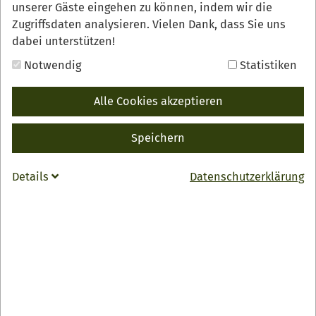
unserer Gäste eingehen zu können, indem wir die
Zugriffsdaten analysieren. Vielen Dank, dass Sie uns
dabei unterstützen!
Notwendig
Statistiken
Entdecken Sie das Renchtal auf einer genussvollen
Alle Cookies akzeptieren
Fahrradtour
Speichern
Renchtäler Genussradeln
Entdecken Sie das Renchtal auf einer genussvollen
Details
Datenschutzerklärung
Fahrradtour.
Die Strecke führt nicht nur durch eine schöne
Landschaft, sie hat auch jede Menge Köstlichkeiten zu
bieten.
Für das leibliche Wohl sorgen unterwegs sechs
Hofläden und Restaurants mit regionalen Spezialitäten
und erfrischenden Getränken.