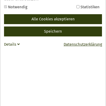
INFO
Notwendig
Statistiken
s'Renchtal Lädele
Alle Cookies akzeptieren
Landstraße 1
77704 Oberkirch-Haslach
Speichern
07802/7057050
Details
Datenschutzerklärung
info
@
agrar-team-renchtal.de
Zur Webseite
Verkaufsautomat täglich 24h geöffnet