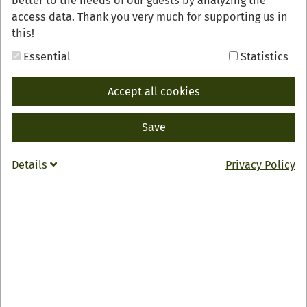
better to the needs of our guests by analyzing the
access data. Thank you very much for supporting us in
this!
Essential
Statistics
Accept all cookies
Mit Weihnachtsduft und Lichterglanz ist der Oberkircher
Save
Weihnachtsmarkt ein fester Bestandteil der Adventszeit.
Feste.
Details
Privacy Policy
Alle Jahre wieder öffnet der Weihnachtsmarkt seine
Tore. Der Kirchplatz verwandelt sich dann wieder in ein
festlich geschmücktes Weihnachtsdorf. Die liebevoll
dekorierten Hütten, und das abwechslungsreiche
Bühnenprogramm sorgen für eine ganz besondere
Weihnachtsstimmung.
Natürlich ist an den drei Tagen auch für das leibliche
Wohl bestens gesorgt. So werden die Hüttenbesitzer