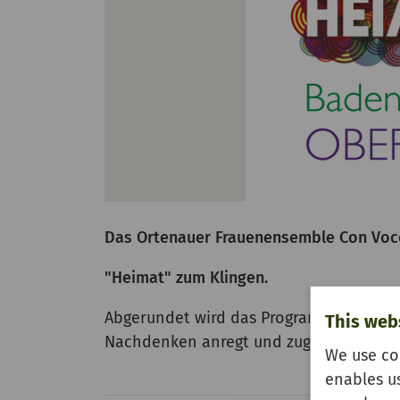
Das Ortenauer Frauenensemble Con Voce
"Heimat" zum Klingen.
Abgerundet wird das Programm durch Les
This web
Nachdenken anregt und zugleich Herz u
We use co
enables u