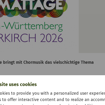
 bringt mit Chormusik das vielschichtige Thema
ungen. Ein musikalisch-literarischer Abend, der zum
site uses cookies
nd Seele berührt.
okies to provide you with a personalized user experien
s to offer interactive content and to realize an acco