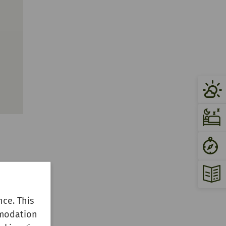
ce. This
mmodation