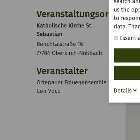
search and
us the opp
Veranstaltungsort
to respon
Katholische Kirche St.
data. Than
Sebastian
Essentia
Renchtalstraße 16
77704 Oberkirch-Nußbach
Veranstalter
Ortenauer Frauenensemble
Details
Con Voce