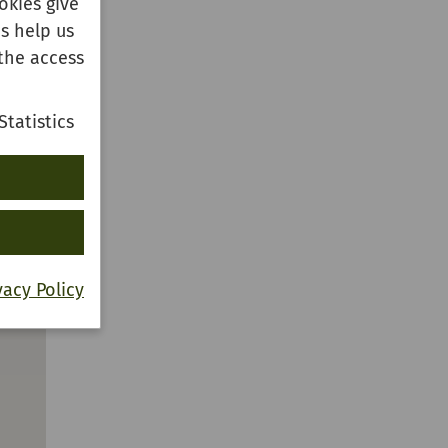
okies give
s help us
the access
Statistics
vacy Policy