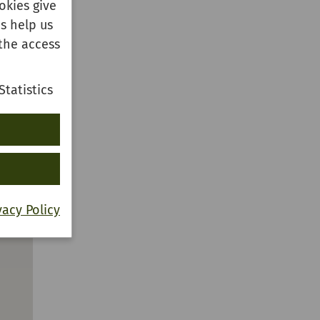
okies give
s help us
the access
Statistics
vacy Policy