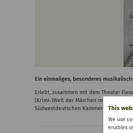
Ein einmaliges, besonderes musikalisch-t
Erlebt, zusammen mit dem Theater Fies
(Krimi-)Welt der Märchen mit Figuren, 
This web
Südwestdeutschen Kammerorchester Pf
We use co
enables u