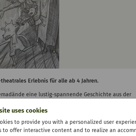
heatrales Erlebnis für alle ab 4 Jahren.
emadände eine lustig-spannende Geschichte aus der
Zeichentrick und der bezaubernden Livemusik des
site uses cookies
orzheim.
okies to provide you with a personalized user experien
s to offer interactive content and to realize an acco