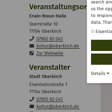
search and
Veranstaltungsort
us the opp
to respon
Erwin-Braun-Halle
data. Than
Querstraße 10
77704 Oberkirch
Essentia
07802 82-245
kultur
@
oberkirch.de
Zur Webseite
Veranstalter
Details
Stadt Oberkirch
Eisenbahnstraße 1
77704 Oberkirch
07802 82-245
kultur
@
oberkirch.de