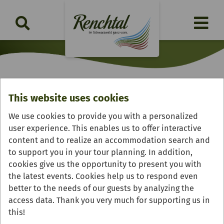
This website uses cookies
Verbraucher und Landwirt im
We use cookies to provide you with a personalized
Dialog
user experience. This enables us to offer interactive
content and to realize an accommodation search and
Wednesday, 16.09.2026 | 17:00 Uhr
to support you in your tour planning. In addition,
cookies give us the opportunity to present you with
the latest events. Cookies help us to respond even
better to the needs of our guests by analyzing the
access data. Thank you very much for supporting us in
this!