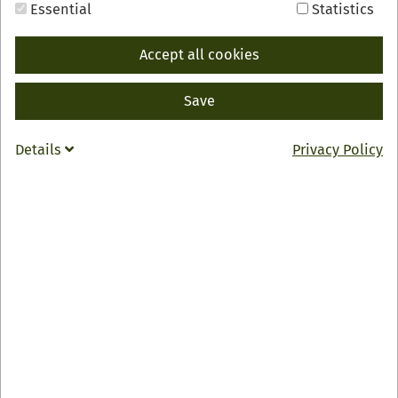
Essential
Statistics
Accept all cookies
Save
Details
Privacy Policy
mit Jürgen Müller vom Obsthof Korberg
Jürgen Müller wird seinen Betrieb und die
Apfelproduktion vorstellen und Einblicke in die
Anbaupraktiken und Pflege der Obstbäume geben.
Sie haben die Gelegenheit, mehr über die
unterschiedlichen Apfelsorten zu erfahren und können
sich bei der abschließenden Apfelverkostung von der
Geschmacksvielfalt überzeugen.
Online–Anmeldung unter: www.ez-ortenau.de