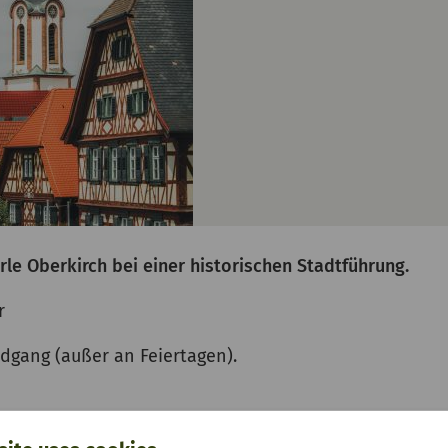
rle Oberkirch bei einer historischen Stadtführung.
r
dgang (außer an Feiertagen).
 Freitag und für Montag bis 10:00 Uhr am gleichen Tag