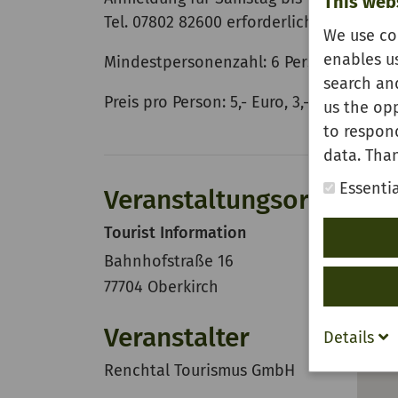
This web
Tel. 07802 82600 erforderlich.
We use co
enables u
Mindestpersonenzahl: 6 Personen
search and
Preis pro Person: 5,- Euro, 3,- Euro mit G
us the opp
to respon
data. Than
Essentia
Veranstaltungsort
Tourist Information
Bahnhofstraße 16
77704 Oberkirch
Veranstalter
Details
Renchtal Tourismus GmbH