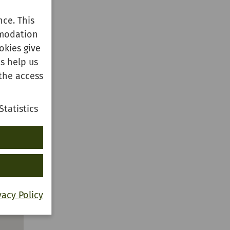
ce. This
mmodation
okies give
s help us
the access
Statistics
vacy Policy