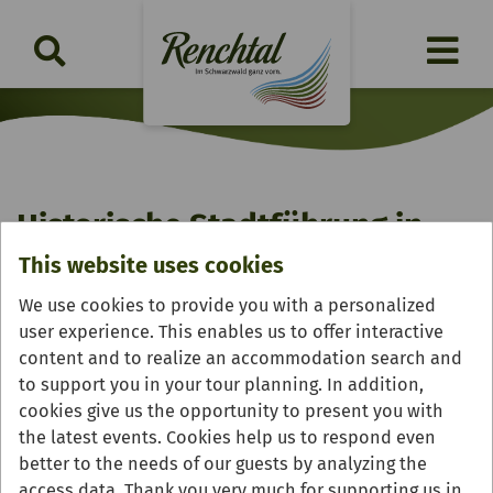
Historische Stadtführung in
This website uses cookies
Oberkirch
We use cookies to provide you with a personalized
Saturday, 22.08.2026 | 10:30 Uhr
user experience. This enables us to offer interactive
content and to realize an accommodation search and
to support you in your tour planning. In addition,
cookies give us the opportunity to present you with
the latest events. Cookies help us to respond even
better to the needs of our guests by analyzing the
access data. Thank you very much for supporting us in