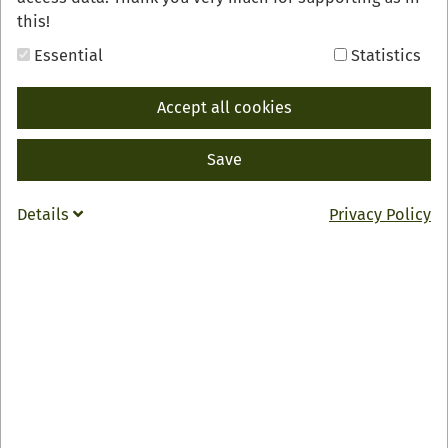
this!
Essential
Statistics
Accept all cookies
Save
Details
Privacy Policy
Erfahren Sie mehr über die Kleinstadtperle Oberkirch
bei einer historischen Stadtführung.
Jeden Montag und Samstag um 10:30 Uhr
Gästebegrüßung und geführter Stadtrundgang (außer an
Feiertagen).
Treffpunkt: bei der Tourist-Information.
Anmeldung für Samstag bis 16:30 Uhr am Freitag und für