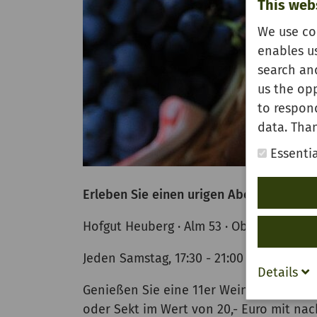
This web
We use co
enables u
search and
us the opp
to respon
data. Than
Essentia
Erleben Sie einen urigen Abend auf de
Hofgut Heuberg · Alm 53 · Oberkirch-Öd
Jeden Samstag, 17:30 - 21:00 Uhr
Details
Genießen Sie eine 11er Weinprobe mit 
oder Sekt im Wert von 20,- Euro mit nac