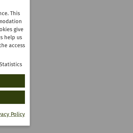
ce. This
mmodation
okies give
s help us
the access
Statistics
vacy Policy
Secco