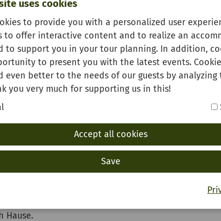
site uses cookies
okies to provide you with a personalized user experien
s to offer interactive content and to realize an acco
 to support you in your tour planning. In addition, co
ortunity to present you with the latest events. Cookie
d even better to the needs of our guests by analyzing 
k you very much for supporting us in this!
l
Accept all cookies
m Hofgut Heuberg
sbach
Save
Pri
Vesper in einer urigen Scheune und nehmen Sie Wein, 
h Hause.