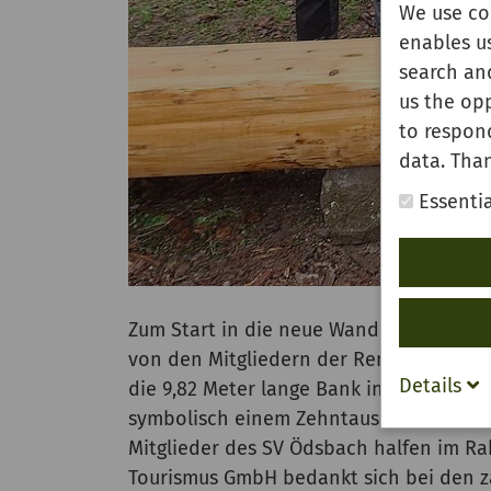
We use co
enables u
search and
us the opp
to respon
data. Than
Essentia
Zum Start in die neue Wandersaison wurd
von den Mitgliedern der Renchtäler Wi
Details
die 9,82 Meter lange Bank instandgeset
symbolisch einem Zehntausendstel der
Mitglieder des SV Ödsbach halfen im Ra
Tourismus GmbH bedankt sich bei den za