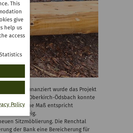
ce. This
mmodation
okies give
s help us
the access
Statistics
tiiert und finanziert wurde das Projekt
ef Huber aus Oberkirch-Ödsbach konnte
vacy Policy
 ungewöhnliche Maß entspricht
Renchtalsteig.
neuen Sitzmöblierung. Die Renchtal
rung der Bank eine Bereicherung für