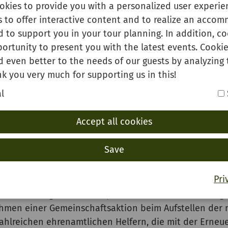
okies to provide you with a personalized user experien
s to offer interactive content and to realize an acco
 to support you in your tour planning. In addition, co
ortunity to present you with the latest events. Cookie
d even better to the needs of our guests by analyzing 
k you very much for supporting us in this!
l
Accept all cookies
Save
e die „Lange Bank“ an der Ofenlochhütte erneuert. Ini
rtegemeinschaft. Mit Unterstützung des Sägewerks Jos
Pri
zt und der große Holzbalken erneuert werden. Dieses
 Streckenlänge des talumspannenden Fernwanderwegs 
hmen einer Gemeinschaftsaktion beim Aufstellen der 
hlreichen ehrenamtlichen Helfern, die mit der Erneue