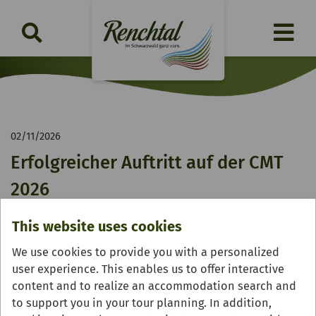
02/11/2026
Erfolgreicher Auftritt auf der CMT
2026
Gelungener Auftakt in das neue Tourismusjahr:
This website uses cookies
Erfolgreiche Präsentation auf der Urlaubsmesse CMT in
Stuttgart. 300 Jahre Brennrecht als besonderes Jubiläum
We use cookies to provide you with a personalized
im Fokus
user experience. This enables us to offer interactive
content and to realize an accommodation search and
to support you in your tour planning. In addition,