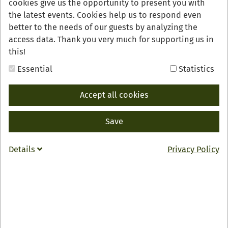
cookies give us the opportunity to present you with
the latest events. Cookies help us to respond even
better to the needs of our guests by analyzing the
access data. Thank you very much for supporting us in
this!
Essential
Statistics
Accept all cookies
Save
v.l.n.r.: Gunia Wassmer (Geschäftsführerin der Renchtal Tourismus
GmbH), Oberbürgermeister Gregor Bühler (Aufsichtsratsvorsitzender der
Renchtal Tourismus GmbH), Dorothee Huber, Stadt Oberkirch,
Details
Privacy Policy
Bürgermeister Thomas Krechtler (stellvertretender
Aufsichtsratsvorsitzende der Nationalparkregion Schwarzwald GmbH),
Gabriele Schindler (Leitung Geschäftsstelle der Heimattage Baden-
Württemberg Oberkirch 2026) am Stand der Nationalparkregion
Schwarzwald GmbH auf der Reisemesse CMT in Stuttgart.
Die Nationalparkregion Schwarzwald feierte mit ihren