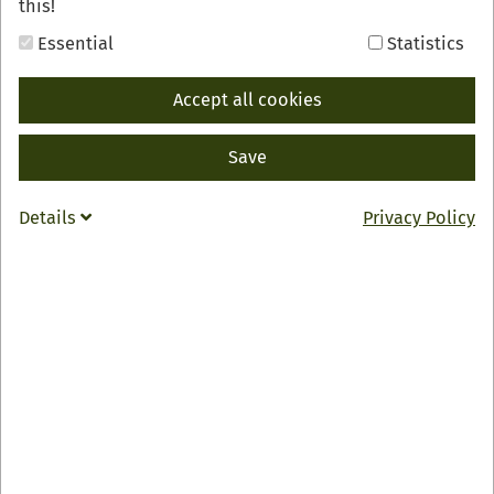
this!
Essential
Statistics
Gengenbach - "Perle unter den romantischen
Fachwerkstädten" urteilte einst das Fernsehen; vom
Accept all cookies
romantischen Kleinod oder Badisch' Nizza schwärmen
die Besucher.
Save
Schon von weitem laden die Türme und Tore in die
historische Altstadt ein und schmale Gässchen
Details
Privacy Policy
entführen in die malerische Ecken und Winkel. Aufrecht
empfängt Sie der "steinerne Ritter" auf dem
Marktplatzbrunnen. Er zeugt von Stolz und
Selbstbewusstsein der ehemaligen Freien Reichsstadt
ebenso wie das imposante über 200 Jahre alte Rathaus,
das mit den unzähligen romantischen Fachwerkbauten
das Stadtbild bestimmt. Wo Sie auch stehen, auf dem
historischen Marktplatz, in den verwinkelten und
verträumten Gässchen, im ehemaligen
Benediktinerkloster, auf dem Bergle oder im modernen