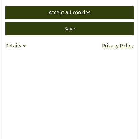
Accept all cookies
Auf dem Allmendplatz befindet sich der Jahresbaum mit
ca. 20 jahreszeitlich wechselnden Motivtafeln. Vier mal
Save
im Jahr werden die Tafeln ausgetauscht, sodass ein
Adventsbaum, ein Fasentsbaum, ein Osterbaum und ein
Details
Privacy Policy
Sommerbaum entstehen.
BACK
INFO
Annual tree
Allmendplatz
77728 Oppenau
0049 7804 4836
oppenau
@
renchtal-tourismus.de