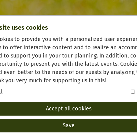
site uses cookies
okies to provide you with a personalized user experien
s to offer interactive content and to realize an acco
 to support you in your tour planning. In addition, co
ortunity to present you with the latest events. Cookie
d even better to the needs of our guests by analyzing 
witschern und pfeifen hören. Wer da wohl so schön sin
k you very much for supporting us in this!
l
Vögel mit
Rosi Rotkehlchen
auf dem neuen Erlebnispfad 
Lasst Euch von ihr ihre Freunde vorstellen und lernt a
Accept all cookies
ögel: Wie sie singen, wie sie brüten und wo sie wohnen
milie?
Save
ohner mögen es gemütlich: Die bunten Vogelhäuschen 