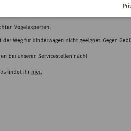
Pri
ine Katze ist auf Rosis Pfaden unterwegs.
chten Vogelexperten!
st der Weg für Kinderwagen nicht geeignet. Gegen Ge
nen bei unseren Servicestellen nach!
fos findet ihr
hier
.