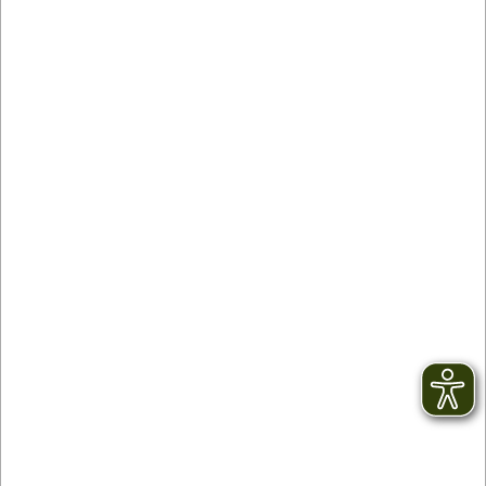
03/26/2026
Das Renchtäler Versuchertäschle
Genießen Sie den Frühling mit unserem Renchtäler
Versuchertäschle!
READ MORE
previous
1
2
3
4
5
6
7
8
9
10
next