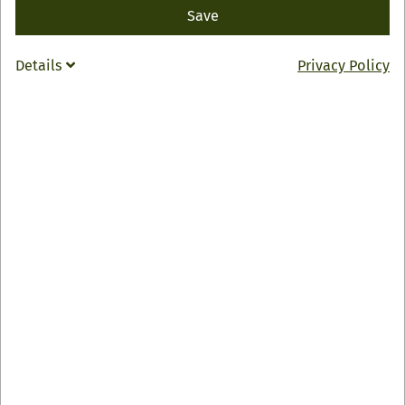
Save
Details
Privacy Policy
05/26/2026
Gästeehrung zum 50. Aufenthalt
Am Mittwoch, den 13. Mai, ehrte die Renchtal
Tourismus GmbH die langjährigen Stammgäste
Annette und Klaus Vogel aus Bielefeld für ihre
außergewöhnliche Treue zum Renchtal und zum
Dilgerhof in Oberkirch-Bottenau.
READ MORE