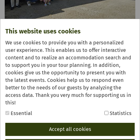
This website uses cookies
05/31/2026
„Fidelius Waldvogel“ in Lautenbach
We use cookies to provide you with a personalized
user experience. This enables us to offer interactive
„Fidelius Waldvogel“ am 26. Juni mit seinem
content and to realize an accommodation search and
Kabarett auf der Wanderbühne erstmals auf dem
to support you in your tour planning. In addition,
Spinnerhof in Lautenbach
cookies give us the opportunity to present you with
READ MORE
the latest events. Cookies help us to respond even
better to the needs of our guests by analyzing the
access data. Thank you very much for supporting us in
this!
Essential
Statistics
Accept all cookies